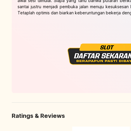
awal sesi dimulai. Siapa yang tahu bahwa putaran beri
santai justru menjadi pembuka jalan menuju kesuksesan 
Tetaplah optimis dan biarkan keberuntungan bekerja den
Ratings & Reviews