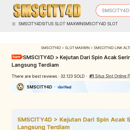
iphones 16
What are you
SMSCITY4D
torras phone
samsung not
SMSCITY4D
SITUS SLOT MAXWIN
SMSCITY4D SLOT
iphones 15 p
SMSCITY4D
SLOT MAXWIN
SMSCITY4D LINK ALT
SMSCITY4D > Kejutan Dari Spin Acak Seri
Langsung Terdiam
#1
Situs Slot Online 
There are best reviews
32.123 SOLD
SMSCITY4D

Previous slide
Next slide
SMSCITY4D > Kejutan Dari Spin Acak 
Langsung Terdiam