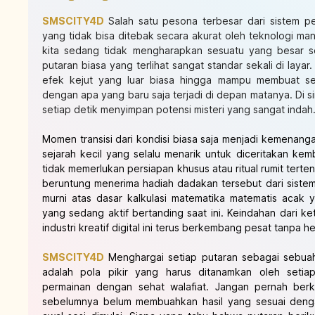
SMSCITY4D
Salah satu pesona terbesar dari sistem p
yang tidak bisa ditebak secara akurat oleh teknologi man
kita sedang tidak mengharapkan sesuatu yang besar seb
putaran biasa yang terlihat sangat standar sekali di layar. 
efek kejut yang luar biasa hingga mampu membuat se
dengan apa yang baru saja terjadi di depan matanya. Di sin
setiap detik menyimpan potensi misteri yang sangat indah
Momen transisi dari kondisi biasa saja menjadi kemenanga
sejarah kecil yang selalu menarik untuk diceritakan ke
tidak memerlukan persiapan khusus atau ritual rumit terte
beruntung menerima hadiah dadakan tersebut dari sistem
murni atas dasar kalkulasi matematika matematis acak 
yang sedang aktif bertanding saat ini. Keindahan dari ke
industri kreatif digital ini terus berkembang pesat tanpa h
SMSCITY4D
Menghargai setiap putaran sebagai sebua
adalah pola pikir yang harus ditanamkan oleh setia
permainan dengan sehat walafiat. Jangan pernah berke
sebelumnya belum membuahkan hasil yang sesuai denga