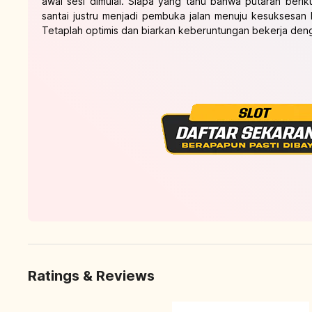
awal sesi dimulai. Siapa yang tahu bahwa putaran beri
santai justru menjadi pembuka jalan menuju kesuksesan 
Tetaplah optimis dan biarkan keberuntungan bekerja den
Ratings & Reviews